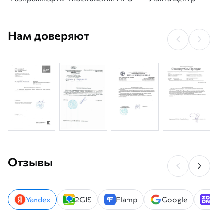
Нам доверяют
Отзывы
Yandex
2GIS
Flamp
Google
Z