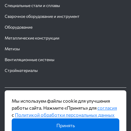
Специальные стали и сплавы
Сварочное оборудование и инструмент
Оборудование
Металлические конструкции
Метизы
Вентиляционные системы
Стройматериалы
© 2016 - 2026 Производственное объединение «Трубное
Мы используем файлы cookie для улучшения
Решение»
работы сайта. Нажмите «Принять» для
согласия
с
Политикой обработки персональных данных
Политика обработки персональных данных
Принять
Информация на сайте не является публичной офертой и носит
ознакомительный характер. Наличие, описание и цены уточняйте у