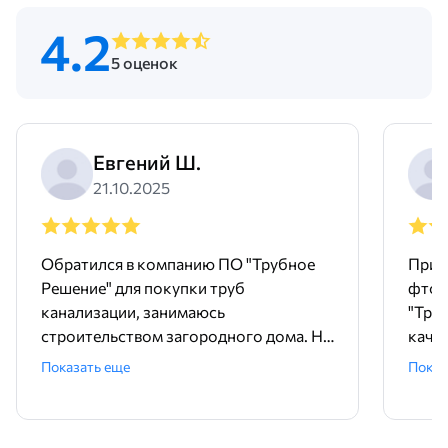
4.2
5 оценок
Евгений Ш.
21.10.2025
Обратился в компанию ПО "Трубное
Прио
Решение" для покупки труб
фтор
канализации, занимаюсь
"Тру
строительством загородного дома. На
качес
сайте оставил заявку, менеджер Мария
мене
Показать еще
Показ
связалась очень оперативно, помогла
отзы
подобрать трубы для внутренней
Отли
канализации ПНД 50 и 32. Сразу
сотр