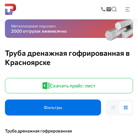
Поиск
по
Главная
Каталог
Стройматериалы
Дренажная система
Труба дрена
катал
Металлопрокат под ключ:
2000 отгрузок ежемесячно
Труба дренажная гофрированная в
Красноярске
Скачать прайс-лист
Фильтры
Труба дренажная гофрированная