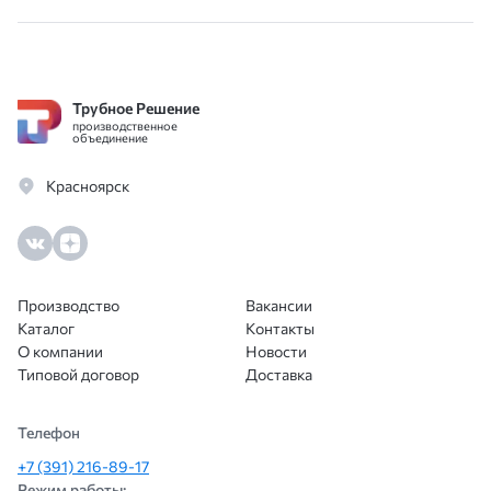
согласовали доставку на следующий
день! Цена оптимальная, качество труб
отличное. Кто занимается стройкой
оценят.
Трубное Решение
производственное
объединение
Красноярск
Производство
Вакансии
Каталог
Контакты
О компании
Новости
Типовой договор
Доставка
Телефон
+7 (391) 216-89-17
Режим работы: