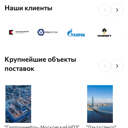
Наши клиенты
Крупнейшие объекты
поставок
"Газпромнефть- Московский НПЗ"
"Лахта Центр"
А