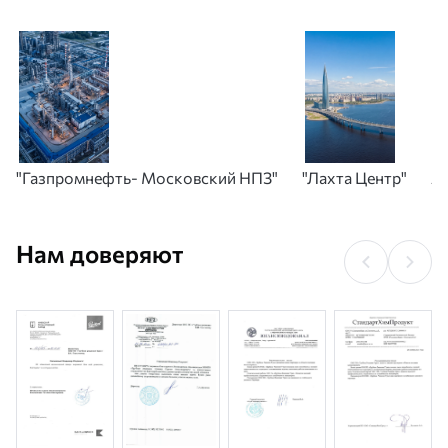
являются кирпичными.
"Газпромнефть- Московский НПЗ"
"Лахта Центр"
А
Нам доверяют