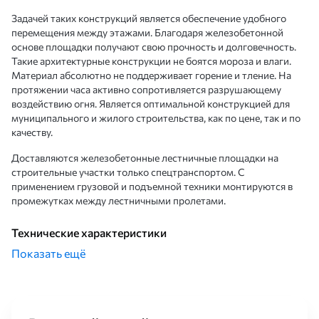
Задачей таких конструкций является обеспечение удобного
перемещения между этажами. Благодаря железобетонной
основе площадки получают свою прочность и долговечность.
Такие архитектурные конструкции не боятся мороза и влаги.
Материал абсолютно не поддерживает горение и тление. На
протяжении часа активно сопротивляется разрушающему
воздействию огня. Является оптимальной конструкцией для
муниципального и жилого строительства, как по цене, так и по
качеству.
Доставляются железобетонные лестничные площадки на
строительные участки только спецтранспортом. С
применением грузовой и подъемной техники монтируются в
промежутках между лестничными пролетами.
Технические характеристики
Показать ещё
Для производства таких конструкций используется тяжелый
бетон марок М200-М300. Коэффициент морозостойкости
должен быть порядка F150, что позволяет эксплуатировать
готовые ЖБИ в помещениях без отопления и на открытых
площадках. Каждое такое изделие выдерживает нагрузку в 750-