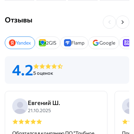
Отзывы
Yandex
2GIS
Flamp
Google
Z
4.2
5 оценок
Евгений Ш.
21.10.2025
Обратился в компанию ПО "Трубное
Прио