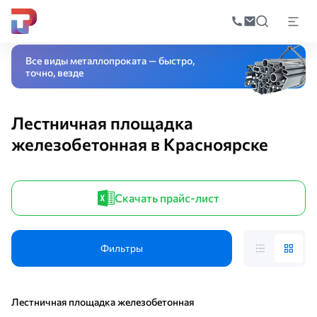
Поиск
по
Главная
Каталог
Стройматериалы
ЖБИ изделия
Лестница железоб
катал
Все виды металлопроката — быстро,
точно, везде
Лестничная площадка
железобетонная в Красноярске
Скачать прайс-лист
Фильтры
Лестничная площадка железобетонная