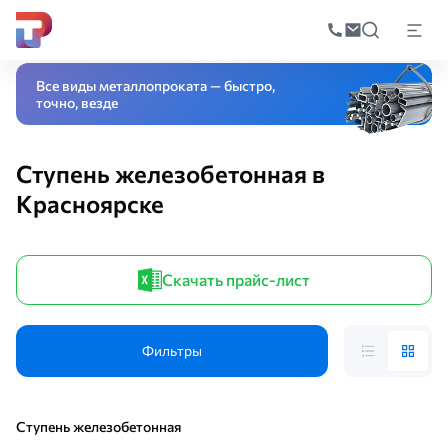
Поиск
по
Главная
Каталог
Стройматериалы
ЖБИ изделия
Лестница железоб
катал
Все виды металлопроката — быстро,
точно, везде
Ступень железобетонная в
Красноярске
Скачать прайс-лист
Фильтры
Ступень железобетонная