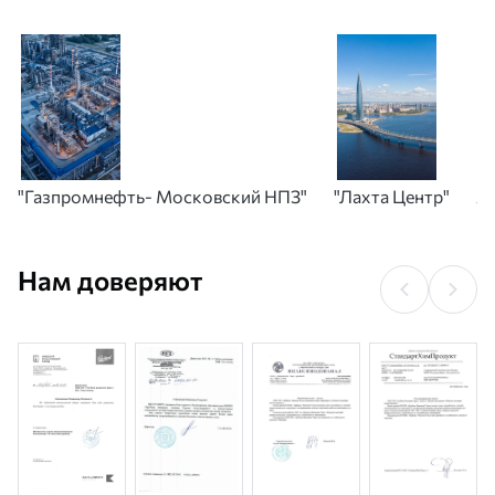
"Газпромнефть- Московский НПЗ"
"Лахта Центр"
А
Нам доверяют