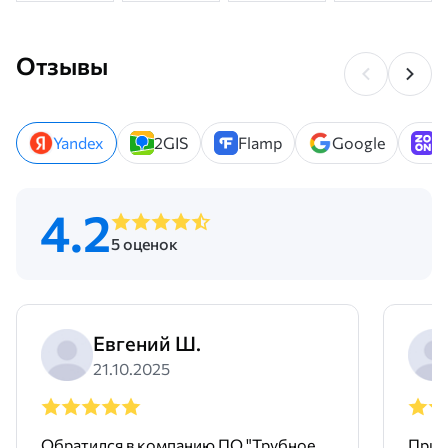
Отзывы
Yandex
2GIS
Flamp
Google
Z
4.2
5 оценок
Евгений Ш.
21.10.2025
Обратился в компанию ПО "Трубное
Прио