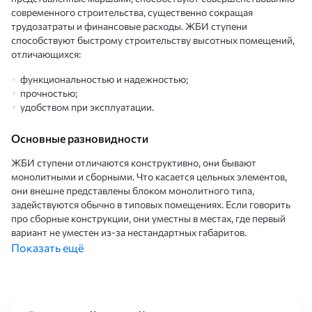
современного строительства, существенно сокращая
трудозатраты и финансовые расходы. ЖБИ ступени
способствуют быстрому строительству высотных помещений,
отличающихся:
функциональностью и надежностью;
прочностью;
удобством при эксплуатации.
Основные разновидности
ЖБИ ступени отличаются конструктивно, они бывают
монолитными и сборными. Что касается цельных элементов,
они внешне представлены блоком монолитного типа,
задействуются обычно в типовых помещениях. Если говорить
про сборные конструкции, они уместны в местах, где первый
вариант не уместен из-за нестандартных габаритов.
Существуют также ступени на тетивах или косоурах. Их
Показать ещё
представляют прямые или круговые, поворотные,
двухмаршевые или многомаршевые, одномаршевые ЖБИ
конструкции.