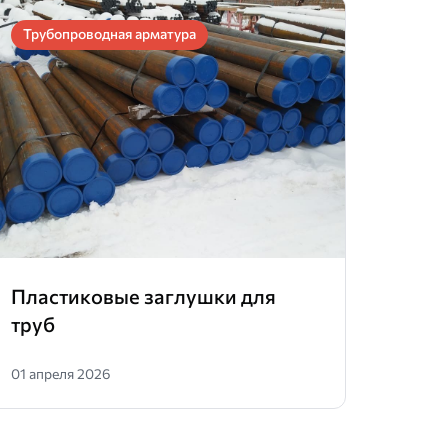
Трубопроводная арматура
Труб
Пластиковые заглушки для
Адап
труб
01 апреля 2026
01 сен