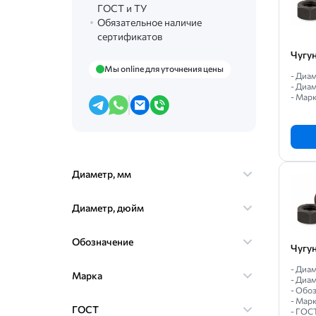
ГОСТ и ТУ
Обязательное наличие
сертификатов
Чугу
Мы online для уточнения цены
- Диам
- Диам
- Мар
Диаметр, мм
Диаметр, дюйм
Обозначение
Чугу
- Диа
Марка
- Диам
- Обо
- Марк
ГОСТ
- ГОС