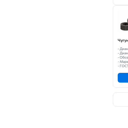
Чугу
- Диам
- Диам
- Обоз
- Мар
- ГОС