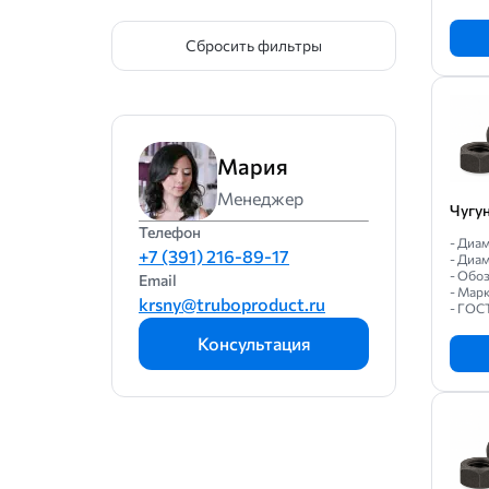
Сбросить фильтры
Мария
Менеджер
Чугу
Телефон
- Диа
+7 (391) 216-89-17
- Диам
- Обо
Email
- Мар
krsny@truboproduct.ru
- ГОС
Консультация