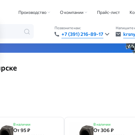
трубопроводная арматура
Чугунная заглушка
Производство
О компании
Прайс-лист
Ко
Позвоните нам:
Напишите 
+7 (391) 216-89-17
krsn
та — быстро, точно, везде
ярске
В наличии
В наличии
От 95 ₽
От 306 ₽