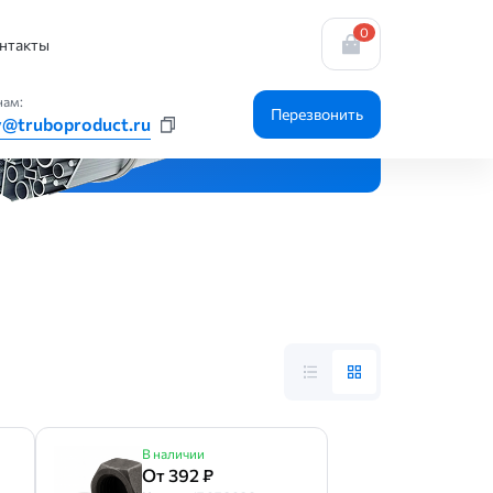
0
нтакты
нам:
Перезвонить
y@truboproduct.ru
В наличии
От 392 ₽