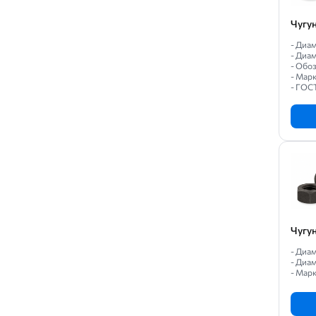
Чугу
- Диа
- Диам
- Обо
- Марк
- ГОС
Чугу
- Диам
- Диам
- Марк