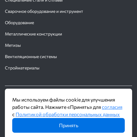
Сварочное оборудование и инструмент
Оборудование
Металлические конструкции
Метизы
Вентиляционные системы
Стройматериалы
© 2016 - 2026 Производственное объединение «Трубное
Мы используем файлы cookie для улучшения
Решение»
работы сайта. Нажмите «Принять» для
согласия
с
Политикой обработки персональных данных
Политика обработки персональных данных
Принять
Информация на сайте не является публичной офертой и носит
ознакомительный характер. Наличие, описание и цены уточняйте у
менеджеров по телефону или в заявке.