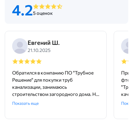
4.2
5 оценок
Евгений Ш.
21.10.2025
Обратился в компанию ПО "Трубное
Прио
Решение" для покупки труб
фтор
канализации, занимаюсь
"Тру
строительством загородного дома. На
качес
сайте оставил заявку, менеджер Мария
мене
Показать еще
Показ
связалась очень оперативно, помогла
отзы
подобрать трубы для внутренней
Отли
канализации ПНД 50 и 32. Сразу
сотр
согласовали доставку на следующий