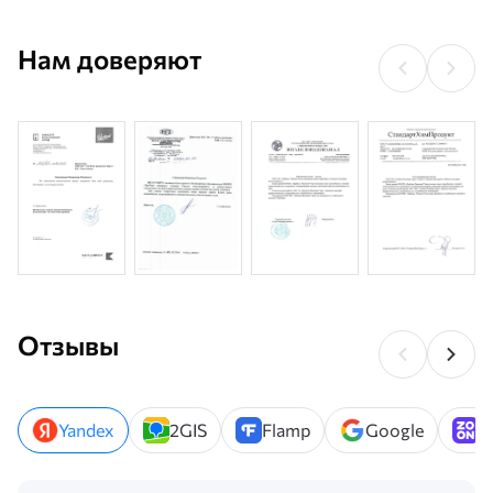
Нам доверяют
Отзывы
Yandex
2GIS
Flamp
Google
Z