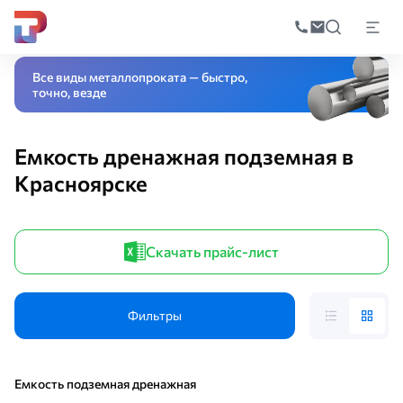
Поиск
по
Главная
Каталог
Оборудование
Резервуар
Подземные и пожарные р
катал
Все виды металлопроката — быстро,
точно, везде
Емкость дренажная подземная в
Красноярске
Скачать прайс-лист
Фильтры
Емкость подземная дренажная