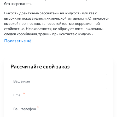
без нагревателя.
Емкости дренажные рассчитаны на жидкость или газ с
высокими показателями химической активности. Отличаются
высокой прочностью, износостойкостью, коррозионной
стойкостью. Не окисляются, не образуют пятен ржавчины,
следов коробления, трещин при контакте с жидкими
углеводородами, сточными водами, грунтовыми водами.
Показать ещё
Хорошо переносят воздействие атмосферных осадков.
Маркировка: ЕП, ЕПП;
Стандартный объем: до 63 куб.м.;
Рабочее давление: до 0.07МПа;
Рассчитайте свой заказ
Тип исходного сырья: ст3, 09Г2С и пр.;
Толщина стенок: до 8-10 мм.;
Температура : от -70с до +475С.;
Ваше имя
Диаметр: от 2 до 3 метра;
Длина: от 2.8 м до 9.2 м.
Email
Рассчитаны на хранение взрывоопасных жидкостей и газов под
давлением 9 класс опасности. Для упрочнения изделия, на
Ваш телефон
внутренние стенки корпуса наносится дополнительный слой
антикоррозийной защиты.