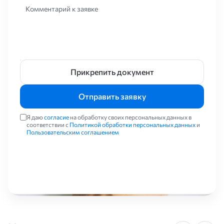
Комментарий к заявке
Применение
Емкости подземные дренажные используют в системах
сточных и подземных вод, для сбора и слива фекальных вод,
сточных вод, подземных грунтовых вод. Также используются
для хранения и выдачи жидких и газообразных веществ (нефть
Прикрепить документ
и нефтепродукты, жидкие углеводороды, масла, конденсаты,
техническая вода) на промышленных объектах строительной,
Отправить заявку
горнодобывающей, нефтедобывающей, химической
промышленности.
Я даю
согласие
на обработку своих персональных данных в
соответствии с
Политикой обработки персональных данных
и
Пользовательским соглашением