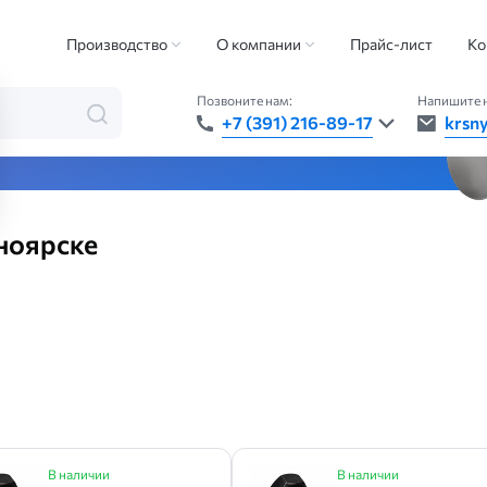
а высокопрочная
Производство
О компании
Прайс-лист
Ко
Позвоните нам:
Напишите 
+7 (391) 216-89-17
krsn
та — быстро, точно, везде
ноярске
В наличии
В наличии