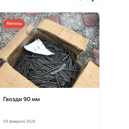
Метизы
Мети
Гвозди 90 мм
Мет
09 февраля 2026
10 июл