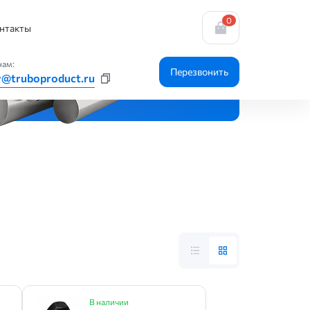
0
нтакты
нам:
Перезвонить
y@truboproduct.ru
В наличии