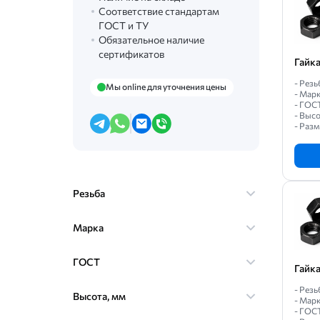
Соответствие стандартам
ГОСТ и ТУ
Обязательное наличие
сертификатов
Гайк
- Резь
Мы online для уточнения цены
- Марк
- ГОС
- Высо
- Разм
Резьба
Марка
ГОСТ
Гайк
- Резь
Высота, мм
- Марк
- ГОС