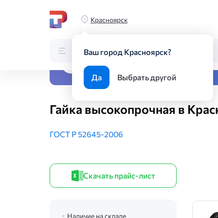
Главная
Каталог
Метизы
Высокопрочный крепеж
Гайк
Красноярск
Каталог
Поиск по каталогу
Ваш город Красноярск?
Все виды металлопрока
Да
Выбрать другой
Гайка высокопрочная в Крас
ГОСТ Р 52645-2006
Скачать прайс-лист
Наличие на складе