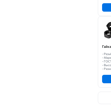
Гайк
- Резь
- Марк
- ГОС
- Высо
- Разм