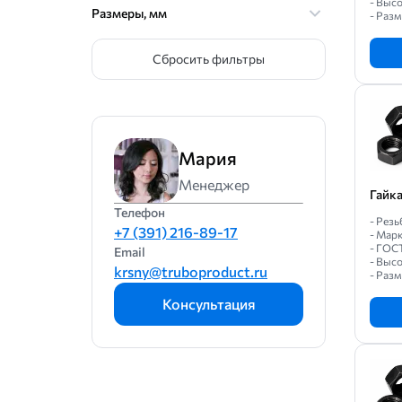
- Высо
Размеры, мм
- Разм
Сбросить фильтры
Мария
Менеджер
Гайк
Телефон
- Резь
+7 (391) 216-89-17
- Марк
- ГОС
Email
- Высо
krsny@truboproduct.ru
- Разм
Консультация