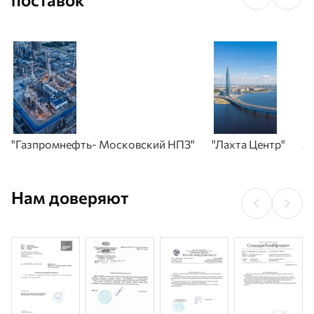
"Газпромнефть- Московский НПЗ"
"Лахта Центр"
А
Нам доверяют