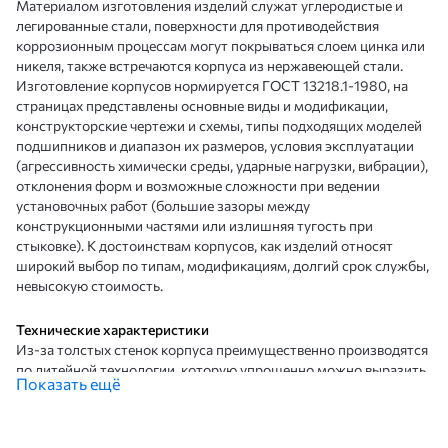
Материалом изготовления изделий служат углеродистые и
легированные стали, поверхности для противодействия
коррозионным процессам могут покрываться слоем цинка или
никеля, также встречаются корпуса из нержавеющей стали.
Изготовление корпусов нормируется ГОСТ 13218.1-1980, на
страницах представлены основные виды и модификации,
конструкторские чертежи и схемы, типы подходящих моделей
подшипников и диапазон их размеров, условия эксплуатации
(агрессивность химически среды, ударные нагрузки, вибрации),
отклонения форм и возможные сложности при ведении
установочных работ (большие зазоры между
конструкционными частями или излишняя тугость при
стыковке). К достоинствам корпусов, как изделий относят
широкий выбор по типам, модификациям, долгий срок службы,
невысокую стоимость.
Технические характеристики
Из-за толстых стенок корпуса преимущественно производятся
по литейной технологии, которую упрощенно можно выразить
Показать ещё
следующими операциями: расплавленный металл вливается в
форму, которая после вращается для равномерного
распределения массы по всем плоскостям и создания прочного