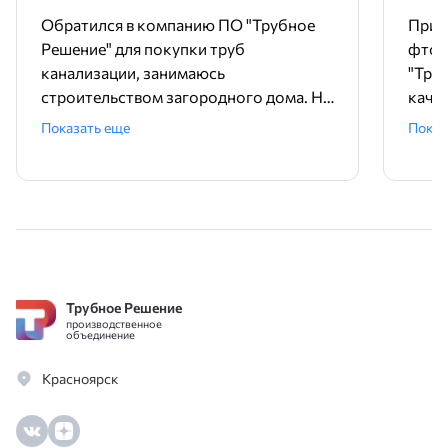
Обратился в компанию ПО "Трубное
Прио
Решение" для покупки труб
фтор
канализации, занимаюсь
"Тру
строительством загородного дома. На
качес
сайте оставил заявку, менеджер Мария
мене
Показать еще
Показ
связалась очень оперативно, помогла
отзы
подобрать трубы для внутренней
Отли
канализации ПНД 50 и 32. Сразу
сотр
согласовали доставку на следующий
день! Цена оптимальная, качество труб
отличное. Кто занимается стройкой
оценят.
Трубное Решение
производственное
объединение
Красноярск