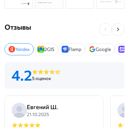
Отзывы
Yandex
2GIS
Flamp
Google
Z
4.2
5 оценок
Евгений Ш.
21.10.2025