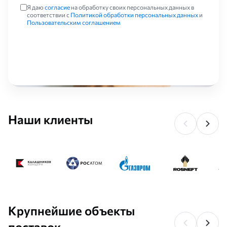
Я даю
согласие
на обработку своих персональных данных в
химические условия работы (попадание масла, топлива и тому
соответствии с
Политикой обработки персональных данных
и
подобное), возможные сдвиги агрегатов в процессе работы,
Пользовательским соглашением
перепады температуры и давления.
Наши клиенты
Крупнейшие объекты
поставок