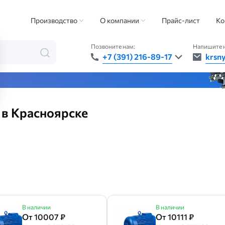
новый электродвигатель
Производство
О компании
Прайс-лист
Ко
Позвоните нам:
Напишите 
+7 (391) 216-89-17
krsn
та — быстро, точно, везде
 в Красноярске
В наличии
В наличии
От 10007 ₽
От 10111 ₽