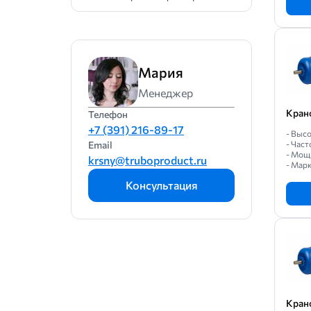
Мария
Менеджер
Кран
Телефон
+7 (391) 216-89-17
- Высо
Email
- Част
- Мощн
krsny@truboproduct.ru
- Мар
Консультация
Кран