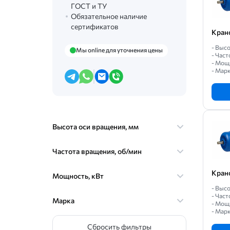
ГОСТ и ТУ
Обязательное наличие
сертификатов
Кран
- Высо
Мы online для уточнения цены
- Част
- Мощн
- Мар
Высота оси вращения, мм
Частота вращения, об/мин
Кран
Мощность, кВт
- Высо
- Част
Марка
- Мощн
- Мар
Сбросить фильтры