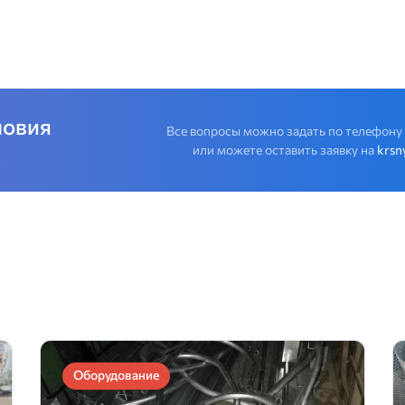
ловия
Все вопросы можно задать по телефону
или можете оставить заявку на
krsn
Оборудование