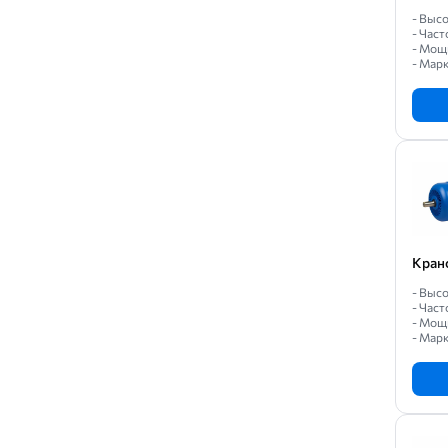
- Высо
- Част
- Мощ
- Мар
Кран
- Высо
- Част
- Мощн
- Мар