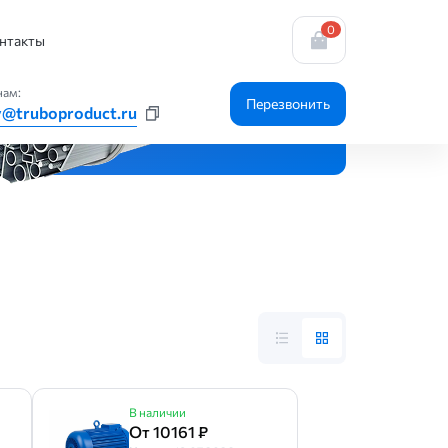
0
нтакты
нам:
Перезвонить
y@truboproduct.ru
В наличии
От 10161 ₽