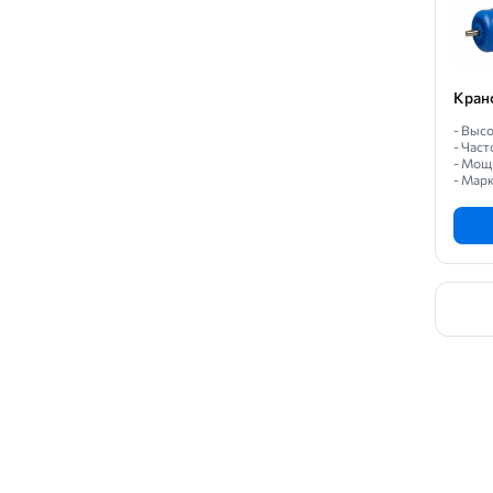
Кран
- Высо
- Част
- Мощн
- Мар