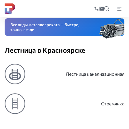
Поиск
по
Главная
Каталог
Металлические конструкции
Лестница
катал
Все виды металлопроката — быстро,
точно, везде
Лестница в Красноярске
Лестница канализационная
Стремянка