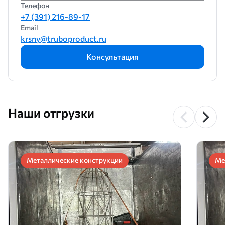
Телефон
+7 (391) 216-89-17
Email
krsny@truboproduct.ru
Консультация
Наши отгрузки
Металлические конструкции
Ме