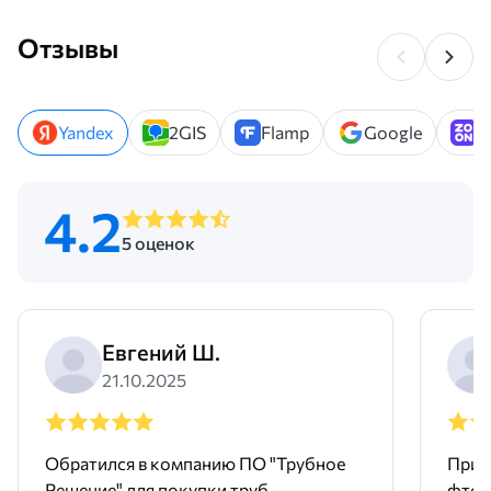
Отзывы
Yandex
2GIS
Flamp
Google
Z
4.2
5 оценок
Евгений Ш.
21.10.2025
Обратился в компанию ПО "Трубное
Прио
Решение" для покупки труб
фтор