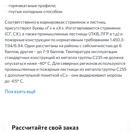
горячекатаные профили;
гнутые холодным способом.
Соответственно в маркировках стремянок и лестниц
присутствуют буквы «Г» и «Х». Изготавливаются стремянки
(СГ, СХ), а также промышленные лестницы (ЛХВ, ЛГР и т.д) и
пожарные конструкции по нормативным требованиям 1.450.3-
7.94/6.94. Одни рассчитаны на районы с сейсмичностью до 6
баллов, другие – до 7-9 баллов. Температура эксплуатации
стандартных конструкций из металла группы С235 не должна
опускаться ниже -40° C. Для северных регионов используются
промышленные и пожарные лестницы из металла группы С255
с дополнительной пометкой «С» - они выдерживают морозы
до -65° C.
Показать ещё
Размеры и технические параметры
По стандартным требованиям лестницы/стремянки из
горячекатаных (Г) или холодногнутых (Х) профилей
производятся с длиной вертикальных стоек в 3,4-4,2 м и
шириной между ними в 0,7-0,9 м. Могут дополняться зацепами,
Рассчитайте свой заказ
площадками, ограждениями. Устанавливаются в помещениях