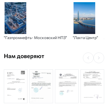
"Газпромнефть- Московский НПЗ"
"Лахта Центр"
А
Нам доверяют