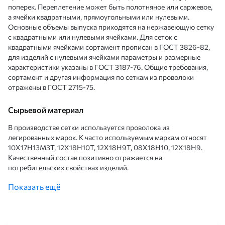
поперек. Переплетение может быть полотняное или саржевое,
а ячейки квадратными, прямоугольными или нулевыми.
Основные объемы выпуска приходятся на нержавеющую сетку
с квадратными или нулевыми ячейками. Для сеток с
квадратными ячейками сортамент прописан в ГОСТ 3826-82,
для изделий с нулевыми ячейками параметры и размерные
характеристики указаны в ГОСТ 3187-76. Общие требования,
сортамент и другая информация по сеткам из проволоки
отражены в ГОСТ 2715-75.
Сырьевой материал
В производстве сетки используется проволока из
легированных марок. К часто используемым маркам относят
10Х17Н13М3Т, 12Х18Н10Т, 12Х18Н9Т, 08Х18Н10, 12Х18Н9.
Качественный состав позитивно отражается на
потребительских свойствах изделий.
Механические свойства 10Х17Н13М3Т, %:
Показать ещё
Вид проката
Временное сопротивление разрыву, МПа
Преде
Сорт
540