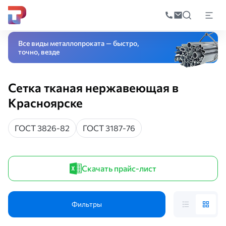
Поиск
по
Главная
Каталог
Специальные стали и сплавы
Нержавеющий метал
катал
Все виды металлопроката — быстро,
точно, везде
Сетка тканая нержавеющая в
Красноярске
ГОСТ 3826-82
ГОСТ 3187-76
Скачать прайс-лист
Фильтры