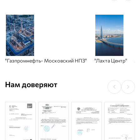
фильтрации, а также в производстве полимеров и в других
областях.
"Газпромнефть- Московский НПЗ"
"Лахта Центр"
А
Нам доверяют