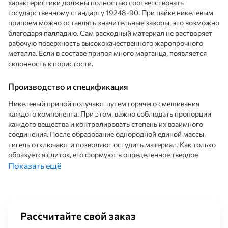
характеристики должны полностью соответствовать
государственному стандарту 19248-90. При пайке никелевым
припоем можно оставлять значительные зазоры, это возможно
благодаря палладию. Сам расходный материал не растворяет
рабочую поверхность высококачественного жаропрочного
металла. Если в составе припоя много марганца, появляется
склонность к пористости.
Производство и спецификация
Никелевый припой получают путем горячего смешивания
каждого компонента. При этом, важно соблюдать пропорции
каждого вещества и контролировать степень их взаимного
соединения. После образование однородной единой массы,
тигель отключают и позволяют остудить материал. Как только
образуется слиток, его формуют в определенное твердое
состояние (пруток, проволока, порошок, фольга и др.). Затем,
Показать ещё
проверяется качество никелевого припоя и осуществляется
упаковка.
Основные химические характеристики
Рассчитайте свой заказ
Склонность к ржавению;