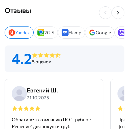
Отзывы
Yandex
2GIS
Flamp
Google
Z
4.2
5 оценок
Евгений Ш.
21.10.2025
Обратился в компанию ПО "Трубное
Прио
Решение" для покупки труб
фтор