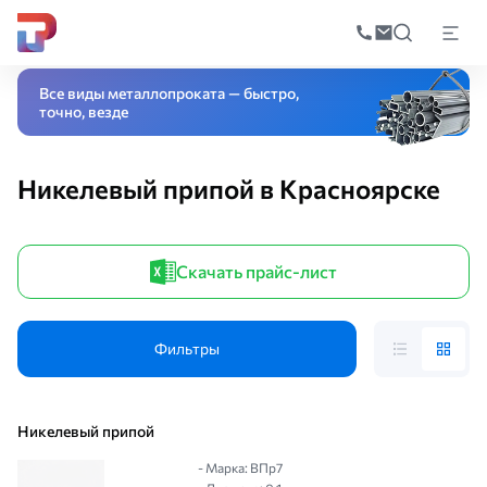
Поиск
по
Главная
Каталог
Сварочное оборудование и инструмент
Припой
Ни
катал
Все виды металлопроката — быстро,
точно, везде
Никелевый припой в Красноярске
Скачать прайс-лист
Фильтры
Никелевый припой
- Марка: ВПр7