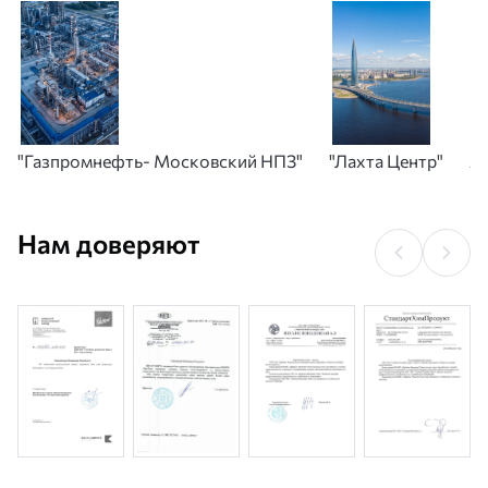
"Газпромнефть- Московский НПЗ"
"Лахта Центр"
А
Нам доверяют