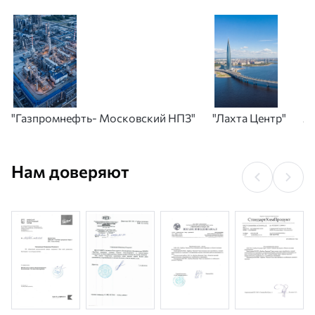
"Газпромнефть- Московский НПЗ"
"Лахта Центр"
А
Нам доверяют