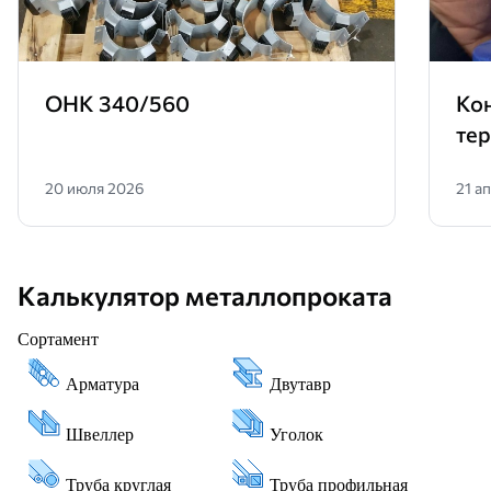
ОНК 340/560
Ко
те
20 июля 2026
21 а
Калькулятор металлопроката