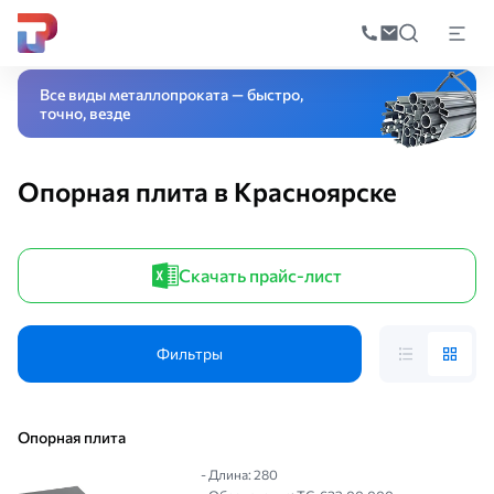
Поиск
по
Главная
Каталог
Трубопроводная арматура
Опоры трубопроводов
Э
катал
Все виды металлопроката — быстро,
точно, везде
Опорная плита в Красноярске
Скачать прайс-лист
Фильтры
Опорная плита
- Длина: 280