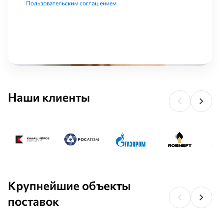
Предотвращают проседание и осыпание грунта вокруг него;
Пользовательским соглашением
Предоставляют простой доступ к проложенной сети
коммуникаций;
Полотно проезжей части остаётся ровным;
Не создают помех при движении транспорта;
Экономически выгодны - позволяют реже ремонтировать
зоны вокруг колодцев;
Морозостойки, устойчивы к влаге;
Могут быть применены в слабоагрессивных средах.
Наши клиенты
Применение
Применение достаточно широкое, устанавливают на колодцы
соответствующие типу ККС в качестве разгрузочных элементов
конструкции, способных выдерживать высокие нагрузки. В
своей конструкции имеют отверстие для установки люка.
Допустимы к применению на автодорожных магистралях в
проезжей их части. Используются при строительстве жилых и
административно-бытовых зданий, при прокладывании
Крупнейшие объекты
коммуникаций. Защищают их от различного рода возможных
повреждений извне.
поставок