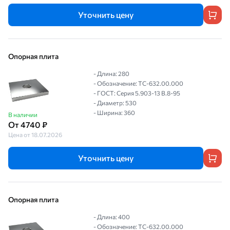
Уточнить цену
Опорная плита
- Длина: 280
- Обозначение: ТС-632.00.000
- ГОСТ: Серия 5.903-13 В.8-95
- Диаметр: 530
- Ширина: 360
В наличии
От 4740 ₽
Цена от 18.07.2026
Уточнить цену
Опорная плита
- Длина: 400
- Обозначение: ТС-632.00.000