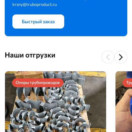
krsny@truboproduct.ru
Быстрый заказ
Наши отгрузки
Опоры трубопроводов
Тр