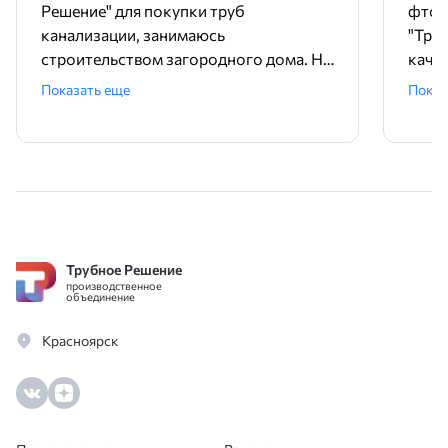
Решение" для покупки труб
фтор
канализации, занимаюсь
"Тру
строительством загородного дома. На
качес
сайте оставил заявку, менеджер Мария
мене
Показать еще
Показ
связалась очень оперативно, помогла
отзы
подобрать трубы для внутренней
Отли
канализации ПНД 50 и 32. Сразу
сотр
согласовали доставку на следующий
день! Цена оптимальная, качество труб
отличное. Кто занимается стройкой
оценят.
Трубное Решение
производственное
объединение
Красноярск