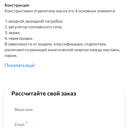
Конструкция
Конструктивно отделитель масла это 4 основных элемента:
входной, выходной патрубки;
регулятор поплавского типа;
экран;
перегородка.
В зависимости от модели, классификации, отделители
различаются разницей кинетической энергии между маслами,
паром.
Показать ещё
Классификация
Отделители масла классифицируются исходя из принципа
механики и делятся на 3 независимых друг от друга
конфигурации:
Рассчитайте свой заказ
Устройства промывного типа, которые пропускают сжатые
воздушные массы через компрессор с жидким агентом, а
остальную часть испаряют, охлаждая детали, выключая части
Ваше имя
прибора с масляным отсеком;
Устройства с инерционными узлами, которые механическим
способом разделяют масла с воздушными массами. В таких
Email