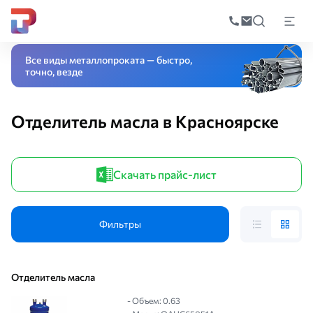
Поиск
по
Главная
Каталог
Оборудование
Резервуар
Отделитель масла
катал
Все виды металлопроката — быстро,
точно, везде
Отделитель масла в Красноярске
Скачать прайс-лист
Фильтры
Отделитель масла
- Объем: 0.63