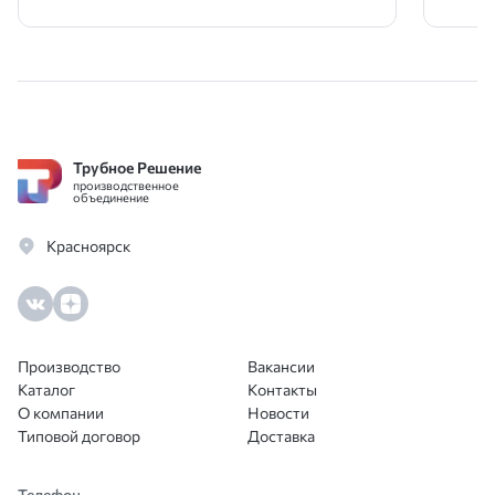
подобрать трубы для внутренней
Отли
канализации ПНД 50 и 32. Сразу
сотр
согласовали доставку на следующий
день! Цена оптимальная, качество труб
отличное. Кто занимается стройкой
оценят.
Трубное Решение
производственное
объединение
Красноярск
Производство
Вакансии
Каталог
Контакты
О компании
Новости
Типовой договор
Доставка
Телефон