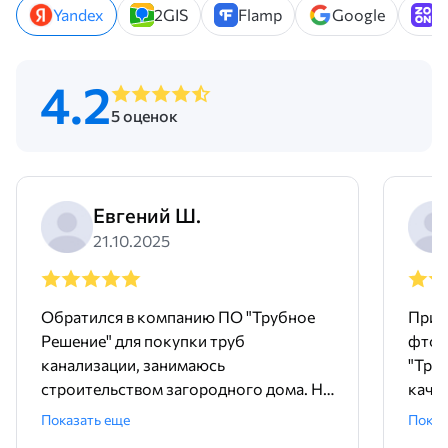
Yandex
2GIS
Flamp
Google
Z
4.2
5 оценок
Евгений Ш.
21.10.2025
Обратился в компанию ПО "Трубное
Прио
Решение" для покупки труб
фтор
канализации, занимаюсь
"Тру
строительством загородного дома. На
качес
сайте оставил заявку, менеджер Мария
мене
Показать еще
Показ
связалась очень оперативно, помогла
отзы