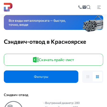
Поиск
по
Главная
Каталог
Вентиляционные системы
Дымоходы из нержавею
катал
Все виды металлопроката — быстро,
точно, везде
Сэндвич-отвод в Красноярске
Скачать прайс-лист
Фильтры
Сэндвич-отвод
- Внутренний диаметр: 280