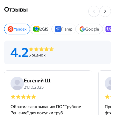
Отзывы
Yandex
2GIS
Flamp
Google
Z
4.2
5 оценок
Евгений Ш.
21.10.2025
Обратился в компанию ПО "Трубное
Прио
Решение" для покупки труб
фтор