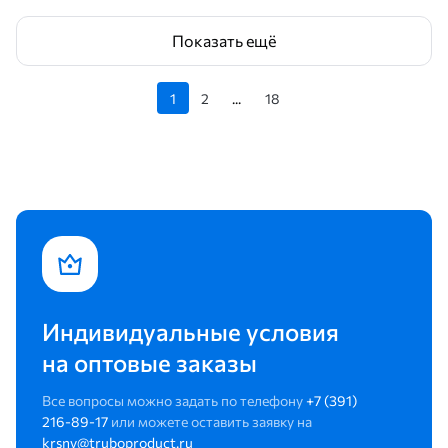
Показать ещё
1
2
...
18
Индивидуальные условия
на оптовые заказы
Все вопросы можно задать по телефону
+7 (391)
216-89-17
или можете оставить заявку на
krsny@truboproduct.ru