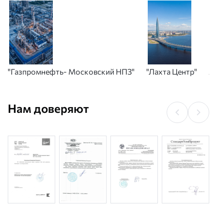
"Газпромнефть- Московский НПЗ"
"Лахта Центр"
А
Нам доверяют