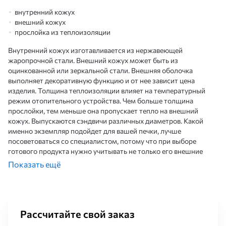
внутренний кожух
внешний кожух
прослойка из теплоизоляции
Внутренний кожух изготавливается из нержавеющей
жаропрочной стали. Внешний кожух может быть из
оцинкованной или зеркальной стали. Внешняя оболочка
выполняет декоративную функцию и от нее зависит цена
изделия. Толщина теплоизоляции влияет на температурный
режим отопительного устройства. Чем больше толщина
прослойки, тем меньше она пропускает тепло на внешний
кожух. Выпускаются сэндвичи различных диаметров. Какой
именно экземпляр подойдет для вашей печки, лучше
посоветоваться со специалистом, потому что при выборе
готового продукта нужно учитывать не только его внешние
качества, но и допустимые температурные показатели.
Показать ещё
Применение
При монтаже отопительного котла, камина или банной печи
наряду с основным оборудованием понадобится еще
Рассчитайте свой заказ
грамотное устройство дымохода для отведения токсичных