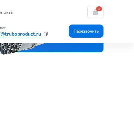
0
нтакты
нам:
Перезвонить
y@truboproduct.ru