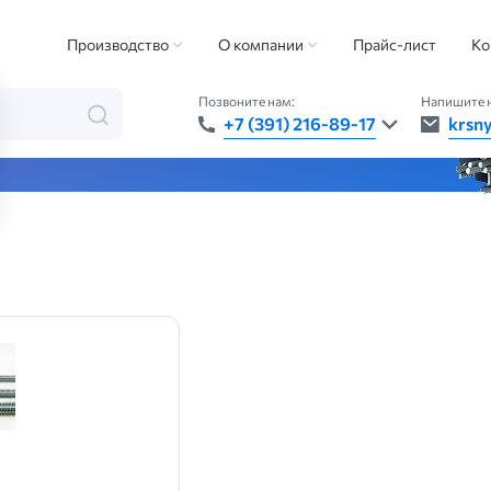
Производство
О компании
Прайс-лист
Ко
Позвоните нам:
Напишите 
+7 (391) 216-89-17
krsn
та — быстро, точно, везде