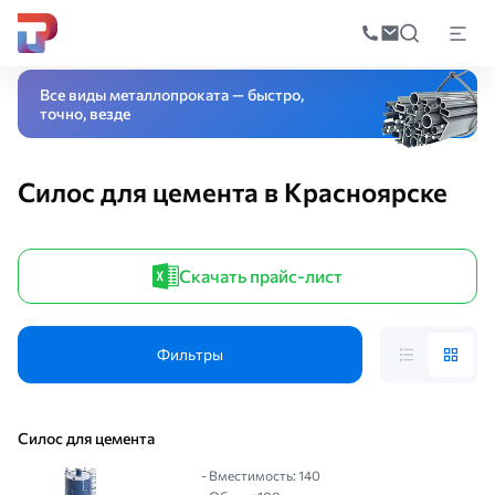
Поиск
по
Главная
Каталог
Оборудование
Резервуар
Силос для цемента
катал
Все виды металлопроката — быстро,
точно, везде
Силос для цемента в Красноярске
Скачать прайс-лист
Фильтры
Силос для цемента
- Вместимость: 140