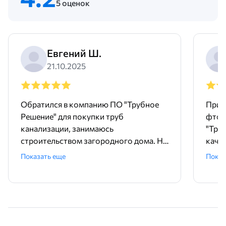
5 оценок
Евгений Ш.
21.10.2025
Обратился в компанию ПО "Трубное
Прио
Решение" для покупки труб
фтор
канализации, занимаюсь
"Тру
строительством загородного дома. На
качес
сайте оставил заявку, менеджер Мария
мене
Показать еще
Показ
связалась очень оперативно, помогла
отзы
подобрать трубы для внутренней
Отли
канализации ПНД 50 и 32. Сразу
сотр
согласовали доставку на следующий
день! Цена оптимальная, качество труб
отличное. Кто занимается стройкой