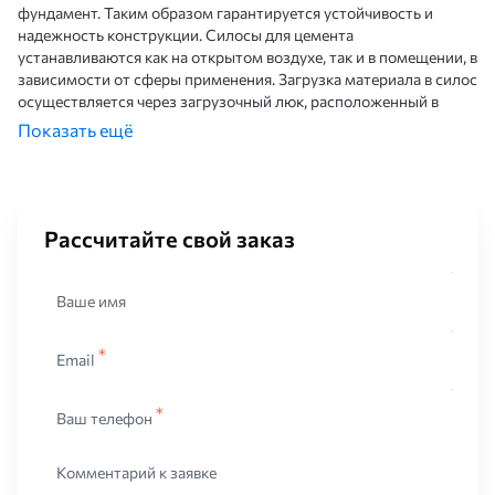
фундамент. Таким образом гарантируется устойчивость и
надежность конструкции. Силосы для цемента
устанавливаются как на открытом воздухе, так и в помещении, в
зависимости от сферы применения. Загрузка материала в силос
осуществляется через загрузочный люк, расположенный в
верхней части резервуара, при помощи насосов и помп,
Показать ещё
выгрузка - через специальное отверстие внизу емкости при
помощи открытия заслонки поворотного типа.
Применение
Рассчитайте свой заказ
Силос для цемента используется для хранения и выдачи
цементных смесей на строительную площадку,
производственную линию по производству смешиванию
Ваше имя
готовых строительных материалов, на линию фасовки
промышленных предприятиях по производству сухих и готовых
Email
строительных смесей.
Ваш телефон
Комментарий к заявке