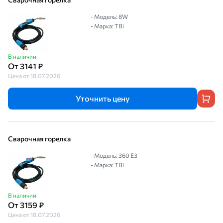
- Модель: 8W
- Марка: TBi
В наличии
От 3141 ₽
Цена от 18.07.2026
Уточнить цену
Сварочная горелка
- Модель: 360 E3
- Марка: TBi
В наличии
От 3159 ₽
Цена от 18.07.2026