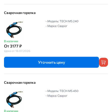
Сварочная горелка
- Модель: TECH MS 240
- Марка: Сварог
В наличии
От 3177 ₽
Цена от 18.07.2026
Уточнить цену
Сварочная горелка
- Модель: TECH MS 450
- Марка: Сварог
В наличии