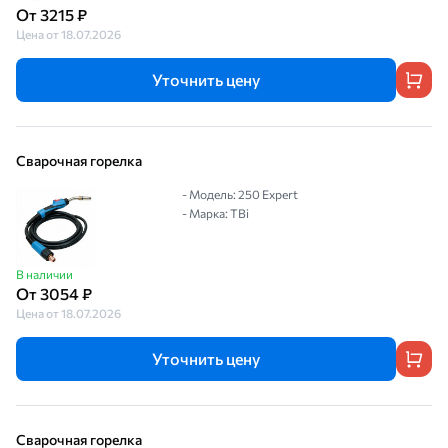
От 3215 ₽
Цена от 18.07.2026
Уточнить цену
Сварочная горелка
- Модель: 250 Expert
- Марка: TBi
В наличии
От 3054 ₽
Цена от 18.07.2026
Уточнить цену
Сварочная горелка