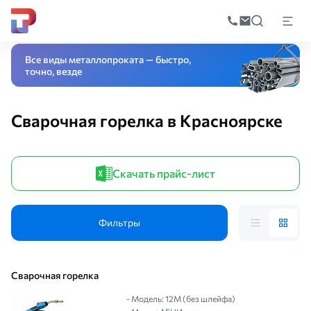
Поиск
по
Главная
Каталог
Сварочное оборудование и инструмент
Сварочная 
катал
Все виды металлопроката — быстро,
точно, везде
Сварочная горелка в Красноярске
Скачать прайс-лист
Фильтры
Сварочная горелка
- Модель: 12М (без шлейфа)