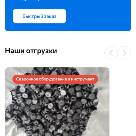
Быстрый заказ
Наши отгрузки
Сварочное оборудование и инструмент