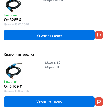
- Марка: АГНИ
В наличии
От 3265 ₽
Цена от 18.07.2026
Уточнить цену
Сварочная горелка
- Модель: 8G
- Марка: TBi
В наличии
От 3469 ₽
Цена от 18.07.2026
Уточнить цену