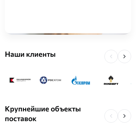
Наши клиенты
Крупнейшие объекты
поставок