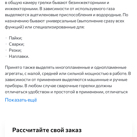
в общую камеру грелки бывают безинжекторными и
инжеккторными. В зависимости от используемого газа
выделяются ацетиленовые приспособления и водородные. По
назначению бывают универсальные (выполнение сразу всех
функций) или специализированные для:
Пайки;
Сварки;
Резки;
Наплавки.
Принято также выделять многопламенные и однопламенные
агрегаты, с малой, средней или сильной мощностью в работе. В
зависимости от применения выделяются машинные и ручные
приборы. В любом случае сварочные горелки должны
отличаться удобством и простотой в применении, отличаться
безопасностью и простотой, поддерживать устойчивое
Показать ещё
продолжительное горение.
Инжекторные горелки отличаются тем, что горючи газ
попадает в смесительную камеру вследствие подсоса
кислородной струей, подающейся с большой скоростью.
Рассчитайте свой заказ
Именно процесс по подсосу газа потоком кислорода имеет