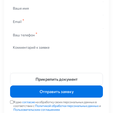
название инжекции. Что касается безинжекторных горелок, в
них подогревающий кислород и горючий рабочий газ выходят
Ваше имя
примерно с одним давлением. Инжектор в таком случае
заменяется на смесительное простое сопло, которое
Email
вкручивается в трубку наконечника.
Схематически работу устройства можно описать так. По
Ваш телефон
резиновому шлангу кислород через регулировочные вентиль,
ниппель, а также каналы дозирующего типа подаются в
горелочный смеситель. Примерно по такому же принципу
Комментарий к заявке
ацетилен поступает в специальную камеру через вентиль и
ниппель, минуя трубку наконечника. Далее рабочая смесь
выбрасывается мундштуком и при сгорании создает
необходимое сварочное пламя. Важно, чтобы поддерживалась
определенная скорость при работе горелки. В противном
случае пламя будет отделяться от мундштука и попросту
Прикрепить документ
угасать или же наоборот загораться, еще не выйдя из
наконечника.
Отправить заявку
Я даю
согласие
на обработку своих персональных данных в
соответствии с
Политикой обработки персональных данных
и
Пользовательским соглашением