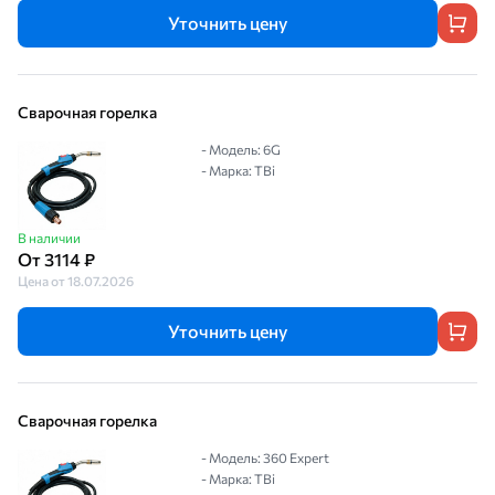
Уточнить цену
Сварочная горелка
- Модель: 6G
- Марка: TBi
В наличии
От 3114 ₽
Цена от 18.07.2026
Уточнить цену
Сварочная горелка
- Модель: 360 Expert
- Марка: TBi