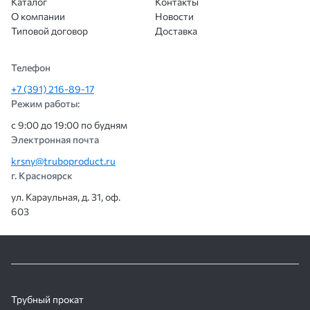
Каталог
Контакты
О компании
Новости
Типовой договор
Доставка
Телефон
+7 (391) 216-89-17
Режим работы:
с 9:00 до 19:00 по будням
Электронная почта
krsny@truboproduct.ru
г. Красноярск
ул. Караульная, д. 31, оф.
603
Трубный прокат