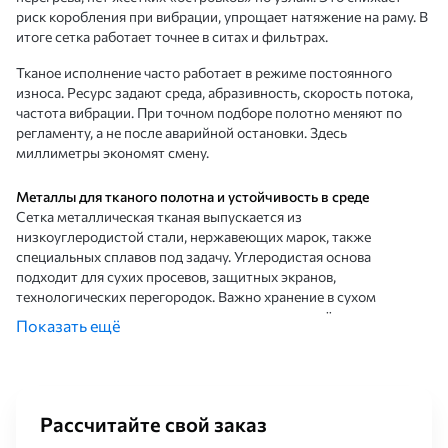
риск коробления при вибрации, упрощает натяжение на раму. В
итоге сетка работает точнее в ситах и фильтрах.
Тканое исполнение часто работает в режиме постоянного
износа. Ресурс задают среда, абразивность, скорость потока,
частота вибрации. При точном подборе полотно меняют по
регламенту, а не после аварийной остановки. Здесь
миллиметры экономят смену.
Металлы для тканого полотна и устойчивость в среде
Сетка металлическая тканая выпускается из
низкоуглеродистой стали, нержавеющих марок, также
специальных сплавов под задачу. Углеродистая основа
подходит для сухих просевов, защитных экранов,
технологических перегородок. Важно хранение в сухом
помещении, иначе появляется коррозионная плёнка.
Показать ещё
Нержавеющая основа применяется при влажности, моющих
растворах, контакте с паром. На практике используют стали
типа 08Х18Н10, 12Х18Н10Т, близкие аналоги AISI 304. Для
хлорсодержащих сред выбирают более стойкие марки, чтобы
Рассчитайте свой заказ
не ловить питтинг. Такая сетка держит геометрию дольше.