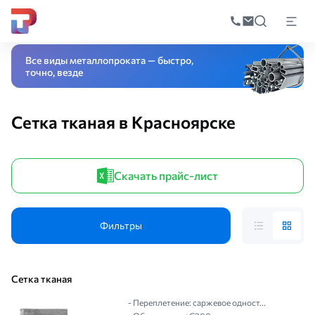
Поиск
по
Главная
Каталог
Черный прокат
Сетка стальная
Сетка тканая
катал
Все виды металлопроката — быстро,
точно, везде
Сетка тканая в Красноярске
Скачать прайс-лист
Фильтры
Сетка тканая
- Переплетение: саржевое одност...